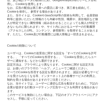
信、及び統計データの取得のため、GoogleAnalytics等のサービスを利
用し、Cookieを使用します。
なお、広告の配信は第三者への委託に基づき、第三者を経由して、
Cookieを保存し、参照する場合があります。
また、当サイトは、CookieやJavaScript等の技術を利用して、会員登録
時等に提供いただいた情報のうち年齢や性別、職業や、居住地区など個
人が特定できない属性情報（組み合わせることによっても個人が特定で
きないものに限られます）や、サイト内におけるユーザーの行動履歴
（アクセスしたURL、コンテンツ、参照順等）を取得することがありま
す。ただし、Cookie及び行動履歴には個人情報は一切含まれません。
Cookieの削除について
ユーザーは、Cookieの送受信に関する設定を「すべてのCookieを許可
する」、「すべてのCookieを拒否する」、「Cookieを受信したらユー
ザーに通知する」などから選択できます。
設定方法は、ブラウザにより異なります。 Cookieに関する設定方法
は、お使いのブラウザの「ヘルプ」メニューでご確認ください。
すべてのCookieを拒否する設定を選択されますと、認証が必要なサービ
スを受けられなくなる等、インターネット上の各種サービスの利用上、
制約を受ける場合がありますのでご注意ください。
なお、当サイトでは、ユーザーに適切な広告を配信するために、下記の
企業が提供する行動ターゲティング広告サービスを利用する場合があり
ます。
このサービスを無効にしたい場合は、下記のオプトアウトページにアク
セスし、手順に従ってください。