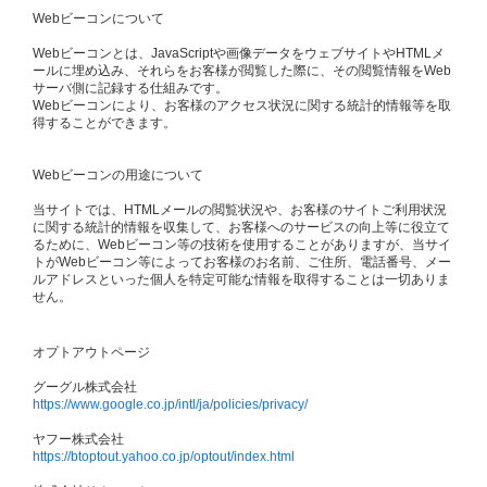
Webビーコンについて
Webビーコンとは、JavaScriptや画像データをウェブサイトやHTMLメ
ールに埋め込み、それらをお客様が閲覧した際に、その閲覧情報をWeb
サーバ側に記録する仕組みです。
Webビーコンにより、お客様のアクセス状況に関する統計的情報等を取
得することができます。
Webビーコンの用途について
当サイトでは、HTMLメールの閲覧状況や、お客様のサイトご利用状況
に関する統計的情報を収集して、お客様へのサービスの向上等に役立て
るために、Webビーコン等の技術を使用することがありますが、当サイ
トがWebビーコン等によってお客様のお名前、ご住所、電話番号、メー
ルアドレスといった個人を特定可能な情報を取得することは一切ありま
せん。
オプトアウトページ
グーグル株式会社
https://www.google.co.jp/intl/ja/policies/privacy/
ヤフー株式会社
https://btoptout.yahoo.co.jp/optout/index.html