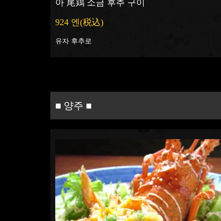
아 尾鶏 소금 후추 구이
924 엔
(税込)
유자 후추로
■ 양주 ■