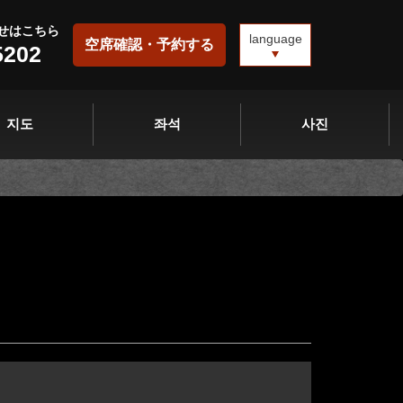
せはこちら
language
空席確認・予約する
5202
지도
좌석
사진