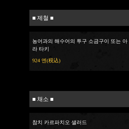
■ 제철 ■
농어과의 해수어의 투구 소금구이 또는 아
라 타키
924 엔
(税込)
■ 채소 ■
참치 카르파치오 샐러드