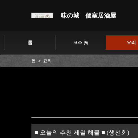
味の城 個室居酒屋
톱
코스
요리
(9)
톱
요리
■ 오늘의 추천 제철 해물 ■ (생선회)