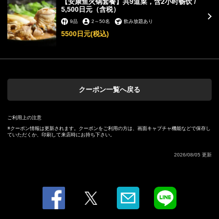
【安康鱼火锅套餐】共9道菜，含2小时畅饮 /
5,500日元（含税）
9品
2
～
50名
飲み放題あり
5500日元
(税込)
この店舗情報をシェアする
クーポン一覧へ戻る
【安康鱼火锅套餐】共9道菜，含2小时畅饮 / 5,500日元（含
ご利用上の注意
税） | 味の城 個室居酒屋
クーポン情報は更新されます。クーポンをご利用の方は、画面キャプチャ機能などで保存し
徳島県徳島市両国本町２-26-2
ていただくか、印刷して来店時にお持ち下さい。
https://ajinoshiro-tks.owst.jp/coupons/208983611
2026/08/05 更新
お店情報をコピー