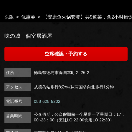
閉じる
头版
优惠券
【安康鱼火锅套餐】共9道菜，含2小时畅饮 /
味の城 個室居酒屋
空席確認・予約する
住所
徳島県徳島市両国本町２-26-2
アクセス
从德岛站步行8分钟/从两国桥向北步行1分钟
電話番号
088-625-5202
公众假期，公众假期前一个星期一至星期日：17：
営業時間
00~23：00（烹饪LO 22:00饮用LO 22:30）