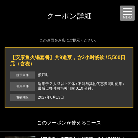
クーポン詳細
MENU
この画面をお店にご提示ください。
【安康鱼火锅套餐】共9道菜，含2小时畅饮 / 5,500日
元（含税）
预订时
提示条件
适用于 2 人或以上团体 / 不能与其他优惠券同时使用 /
利用条件
最后点餐时间为关门前 0.10 分钟。
2027年6月13日
有効期限
このクーポンが使えるコース