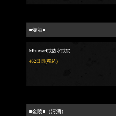
■烧酒■
Mizuwari或热水或锁
462日圆
(税込)
■金陵■（清酒）