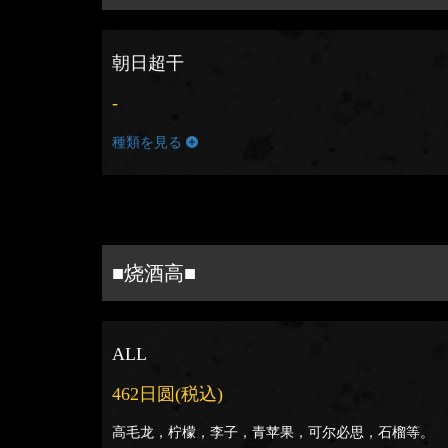
朝日超干
-
種類を見る
■烧酒高■
ALL
462日圆
(税込)
高毛龙，柠檬，李子，青苹果，可尔必思，石榴等。