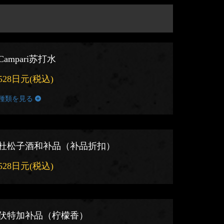
Campari苏打水
528日元
(税込)
種類を見る
杜松子酒和补品（补品折扣）
528日元
(税込)
伏特加补品（柠檬香）