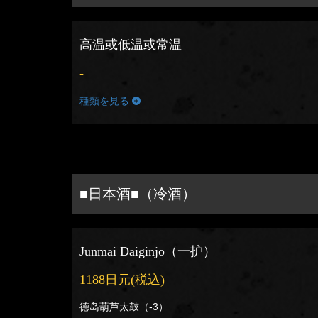
高温或低温或常温
-
種類を見る
■日本酒■（冷酒）
Junmai Daiginjo（一护）
1188日元
(税込)
德岛葫芦太鼓（-3）