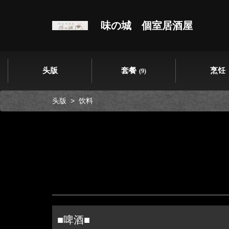
味の城 個室居酒屋
头版
套餐
烹饪
(9)
头版
饮料
■啤酒■