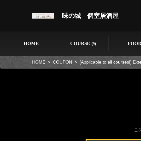
味の城 個室居酒屋
HOME
COURSE
FOO
(9)
HOME
COUPON
[Applicable to all courses!] Ex
こ