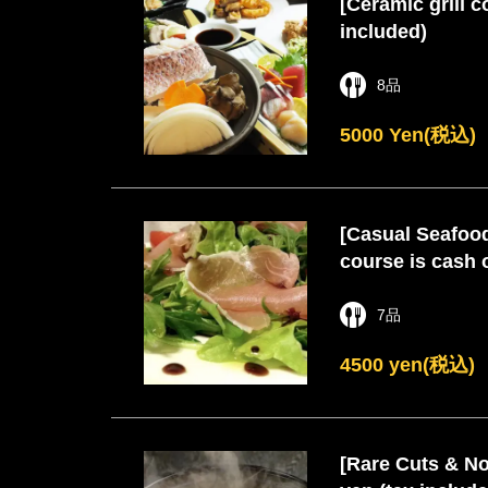
[Ceramic grill c
included)
8品
5000 Yen
(税込)
[Casual Seafood
course is cash 
7品
4500 yen
(税込)
[Rare Cuts & No