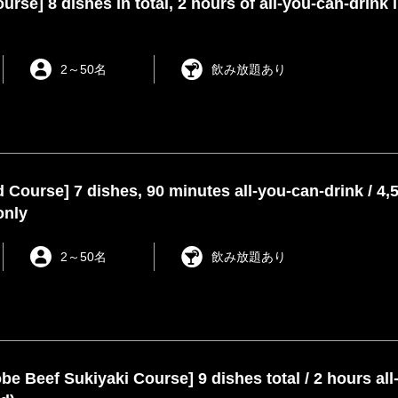
ourse] 8 dishes in total, 2 hours of all-you-can-drink 
2
～
50名
飲み放題あり
 Course] 7 dishes, 90 minutes all-you-can-drink / 4,5
only
2
～
50名
飲み放題あり
be Beef Sukiyaki Course] 9 dishes total / 2 hours all