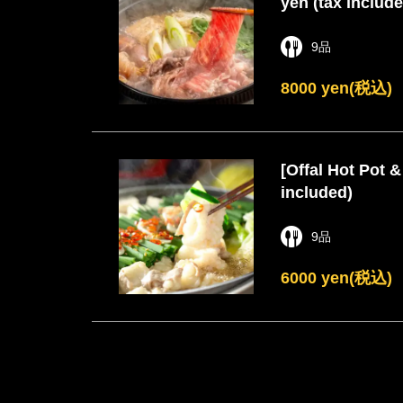
yen (tax include
9品
8000 yen
(税込)
[Offal Hot Pot &
included)
9品
6000 yen
(税込)