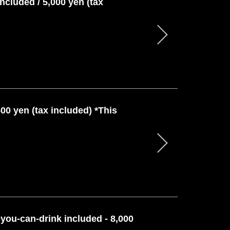
included / 5,000 yen (tax
00 yen (tax included) *This
-you-can-drink included - 8,000