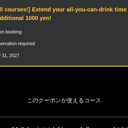
ll courses!] Extend your all-you-can-drink time
dditional 1000 yen!
n booking
ervation required
y 31, 2027
このクーポンが使えるコース