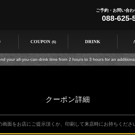
ご予約・お問い合わ
088-625-
D
COUPON
DRINK
(6)
tend your all-you-can-drink time from 2 hours to 3 hours for an addition
クーポン詳細
の画面をお店にご提示頂くか、印刷して来店時にお持ちくださ