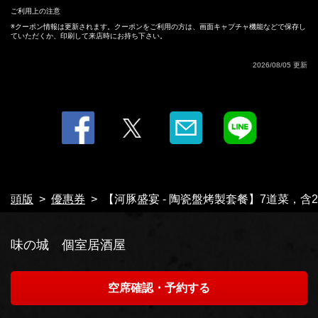
ご利用上の注意
クーポン情報は更新されます。クーポンをご利用の方は、画面キャプチャ機能などで保存し
ていただくか、印刷して来店時にお持ち下さい。
この店舗情報をシェアする
2026/08/05 更新
【河豚盛宴 - 陶瓷盤烤製套餐】7道菜，含2小時暢飲 / 8,000
日圓（含稅） | 味の城 個室居酒屋
徳島県徳島市両国本町２-26-2
https://ajinoshiro-tks.owst.jp/coupons/208983612
お店情報をコピー
頭版
優惠券
【河豚盛宴 - 陶瓷盤烤製套餐】7道菜，含2小
味の城 個室居酒屋
閉じる
空席確認・予約する