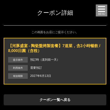
クーポン詳細
MENU
この画面をお店にご提示ください。
【河豚盛宴 - 陶瓷盤烤製套餐】7道菜，含2小時暢飲 /
8,000日圓（含稅）
預訂時（直到前一天）
提示条件
需要預訂
利用条件
2027年6月13日
有効期限
クーポン一覧へ戻る