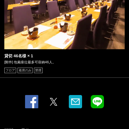
貸切
46名様
× 1
[附件] 包廂座位最多可容納46人。
フロア
着席のみ
禁煙