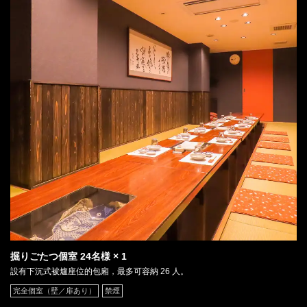
掘りごたつ個室
24名様
× 1
設有下沉式被爐座位的包廂，最多可容納 26 人。
完全個室（壁／扉あり）
禁煙