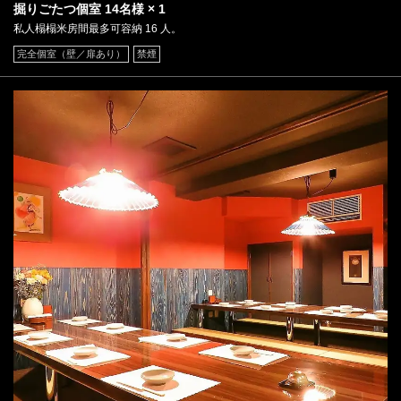
掘りごたつ個室
14名様
× 1
私人榻榻米房間最多可容納 16 人。
完全個室（壁／扉あり）
禁煙