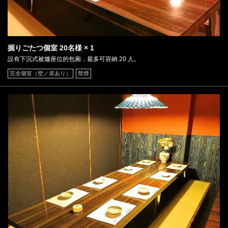
掘りごたつ個室
20名様
× 1
設有下沉式被爐座位的包廂，最多可容納 20 人。
完全個室（壁／扉あり）
禁煙
この店舗情報をシェアする