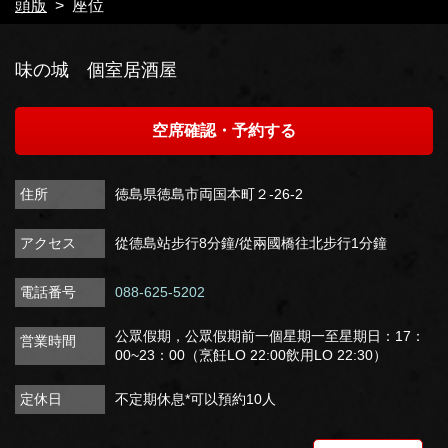
頭版
座位
味の城 個室居酒屋
空席確認・予約する
住所
徳島県徳島市両国本町２-26-2
アクセス
從德島站步行8分鐘/從兩國橋往北步行1分鐘
電話番号
088-625-5202
公眾假期，公眾假期前一個星期一至星期日：17：
営業時間
00~23：00（烹飪LO 22:00飲用LO 22:30）
定休日
不定期休息*可以預約10人