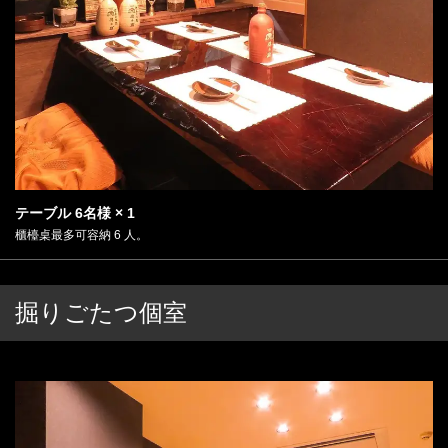
テーブル
6名様
× 1
櫃檯桌最多可容納 6 人。
掘りごたつ個室