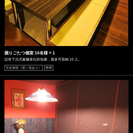
座位 | 味の城 個室居酒屋
徳島県徳島市両国本町２-26-2
https://ajinoshiro-tks.owst.jp/seats
お店情報をコピー
掘りごたつ個室
10名様
× 1
設有下沉式被爐座位的包廂，最多可容納 10 人。
完全個室（壁／扉あり）
禁煙
閉じる