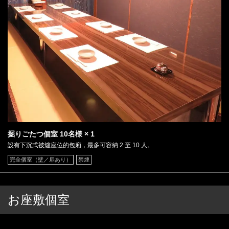
掘りごたつ個室
10名様
× 1
設有下沉式被爐座位的包廂，最多可容納 2 至 10 人。
完全個室（壁／扉あり）
禁煙
お座敷個室