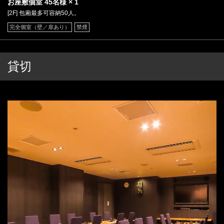
お座敷個室
45名様
× 1
[2F] 包廂最多可容納50人。
完全個室（壁／扉あり）
禁煙
貸切