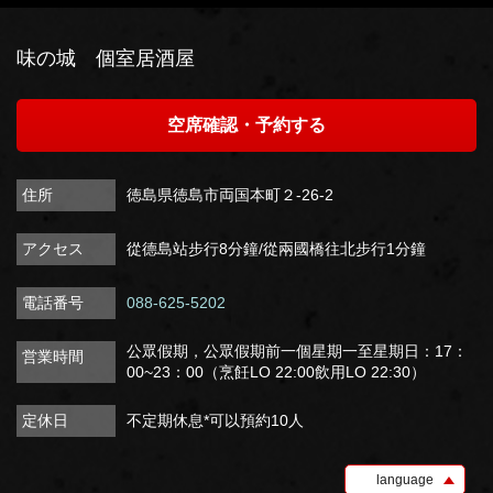
閉じる
味の城 個室居酒屋
空席確認・予約する
住所
徳島県徳島市両国本町２-26-2
アクセス
從德島站步行8分鐘/從兩國橋往北步行1分鐘
電話番号
088-625-5202
公眾假期，公眾假期前一個星期一至星期日：17：
営業時間
00~23：00（烹飪LO 22:00飲用LO 22:30）
定休日
不定期休息*可以預約10人
language