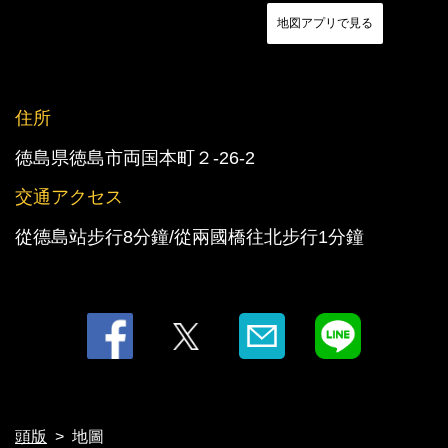
地図アプリで見る
住所
徳島県徳島市両国本町２-26-2
この店舗情報をシェアする
交通アクセス
從德島站步行8分鐘/從兩國橋往北步行1分鐘
地圖 | 味の城 個室居酒屋
徳島県徳島市両国本町２-26-2
https://ajinoshiro-tks.owst.jp/map
お店情報をコピー
頭版
地圖