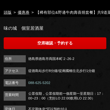
閉じる
頭版
優惠券
【稀有部位&野邊牛肉壽喜燒套餐】共9道菜/含
味の城 個室居酒屋
空席確認・予約する
住所
徳島県徳島市両国本町２-26-2
アクセス
從德島站步行8分鐘/從兩國橋往北步行1分鐘
電話番号
088-625-5202
公眾假期，公眾假期前一個星期一至星期日：17：
営業時間
00~23：00（烹飪LO 22:00飲用LO 22:30）
定休日
不定期休息*可以預約10人