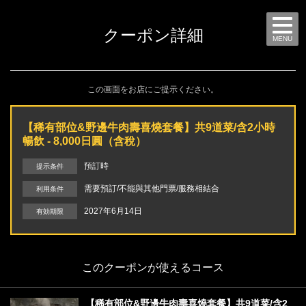
クーポン詳細
MENU
この画面をお店にご提示ください。
【稀有部位&野邊牛肉壽喜燒套餐】共9道菜/含2小時
暢飲 - 8,000日圓（含稅）
預訂時
提示条件
需要預訂/不能與其他門票/服務相結合
利用条件
2027年6月14日
有効期限
このクーポンが使えるコース
【稀有部位&野邊牛肉壽喜燒套餐】共9道菜/含2