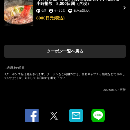
小時暢飲 - 8,000日圓（含稅）
9品
4
～
50名
飲み放題あり
8000日元
(税込)
クーポン一覧へ戻る
この店舗情報をシェアする
【稀有部位&野邊牛肉壽喜燒套餐】共9道菜/含2小時暢飲 -
ご利用上の注意
8,000日圓（含稅） | 味の城 個室居酒屋
クーポン情報は更新されます。クーポンをご利用の方は、画面キャプチャ機能などで保存し
ていただくか、印刷して来店時にお持ち下さい。
徳島県徳島市両国本町２-26-2
https://ajinoshiro-tks.owst.jp/coupons/208983613
2026/08/07 更新
お店情報をコピー