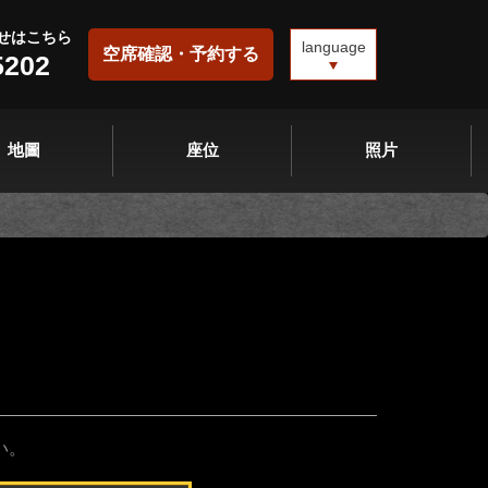
せはこちら
language
空席確認・予約する
5202
地圖
座位
照片
い。