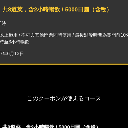
共8道菜，含2小時暢飲 / 5000日圓（含稅）
訂時
以上適用 / 不可與其他門票同時使用 / 最後點餐時間為關門前10分鐘
小時至3小時暢飲
27年6月13日
このクーポンが使えるコース
共8道菜，含2小時暢飲 / 5000日圓（含稅）