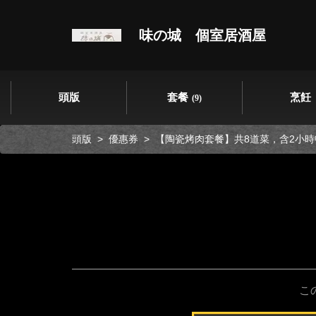
味の城 個室居酒屋
頭版
套餐
烹飪
(9)
頭版
優惠券
【陶瓷烤肉套餐】共8道菜，含2小時暢飲
こ