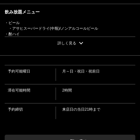
飲み放題メニュー
・ビール
この店舗情報をシェアする
・アサヒスーパードライ(中瓶)/ノンアルコールビール
・酎ハイ
・ウーロンハイ/青リンゴ/カルピス/グレープ/ライム/梅/レモン/ざくろ
詳しく見る
【単品飲み放題プラン】2時間制・2,000円（税込） | 味の
・白鶴
城 個室居酒屋
・[熱燗/ぬる燗/常温]
・日本酒(冷酒)
徳島県徳島市両国本町２-26-2
・ウイスキー
https://ajinoshiro-tks.owst.jp/courses/123438593
・[水割り/湯割り/ロック] スーパーニッカ/ハイボール
予約可能曜日
月～日・祝日・祝前日
・焼酎
・[水割り/湯割り/ロック] 麦焼酎/芋焼酎/米焼酎/そば焼酎
お店情報をコピー
・梅酒
・[水割り/湯割り/ロック]
滞在可能時間
2時間
・カクテル
・[リキュール] カシスソーダ/カシスウーロン/カシスオレンジ/カシスグレー
プ/カシスミルク/カンパリソーダ/カンパリオレンジ/カンパリグレープ/カンパ
予約締切
来店日の当日21時まで
リロック/カルアミルク/グリーンバナナミルク/ピーチウーロン/ピーチソーダ/
ピーチオレンジ
閉じる
・カクテル
・[ジン] ジンリッキー(ソーダ割)/ジントニック(トニック割)/ジンバック(ジ
ンジャエール) [ウォッカ] ウォッカトニック(レモンの香)/スクリュードライバ