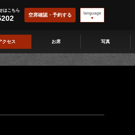
せはこちら
language
空席確認・予約する
5202
アクセス
お席
写真