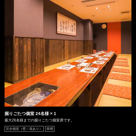
掘りごたつ個室
24名様
× 1
最大26名様までの掘りごたつ個室席です。
完全個室（壁／扉あり）
禁煙