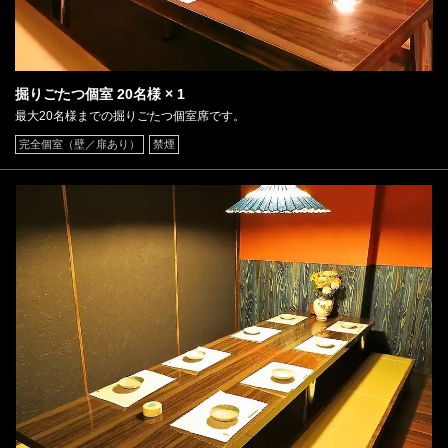
掘りごたつ個室
20名様
× 1
最大20名様までの掘りごたつ個室席です。
完全個室（壁／扉あり）
禁煙
この店舗情報をシェアする