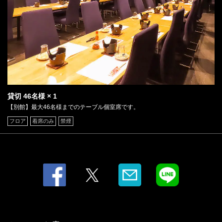
貸切
46名様
× 1
【別館】最大46名様までのテーブル個室席です。
フロア
着席のみ
禁煙