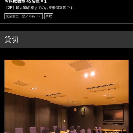
お座敷個室
45名様
× 1
【2F】最大50名様までのお座敷個室席です。
完全個室（壁／扉あり）
禁煙
貸切