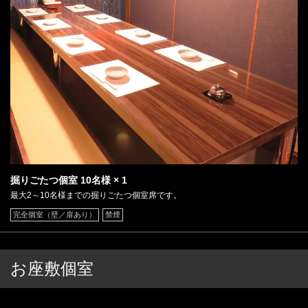
掘りごたつ個室
10名様
× 1
最大2～10名様までの掘りごたつ個室席です。
完全個室（壁／扉あり）
禁煙
お座敷個室