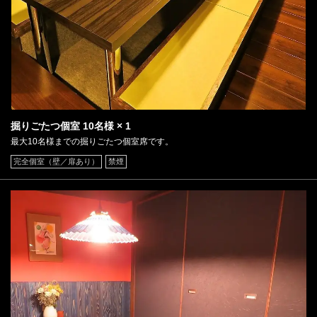
お席 | 味の城 個室居酒屋
徳島県徳島市両国本町２-26-2
https://ajinoshiro-tks.owst.jp/seats
お店情報をコピー
掘りごたつ個室
10名様
× 1
最大10名様までの掘りごたつ個室席です。
完全個室（壁／扉あり）
禁煙
閉じる