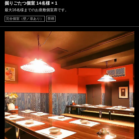
掘りごたつ個室
14名様
× 1
最大16名様までのお座敷個室席です。
完全個室（壁／扉あり）
禁煙