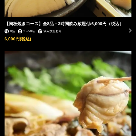
【陶板焼きコース】全8品・3時間飲み放題付/6,000円（税込）
8品
2
～
50名
飲み放題あり
6,000円
(税込)