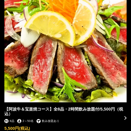
【阿波牛＆宝楽焼コース】全8品・2時間飲み放題付/5,500円（税
込）
8品
2
～
50名
この店舗情報をシェアする
飲み放題あり
5,500円
(税込)