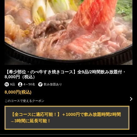
【希少部位・のべ牛すき焼きコース】全9品/2時間飲み放題付・
8,000円（税込）
9品
4
～
50名
飲み放題あり
8,000円
(税込)
このコースで使えるクーポン
【全コースに適応可能！】＋1000円で飲み放題時間2時間
→3時間に延長可能！