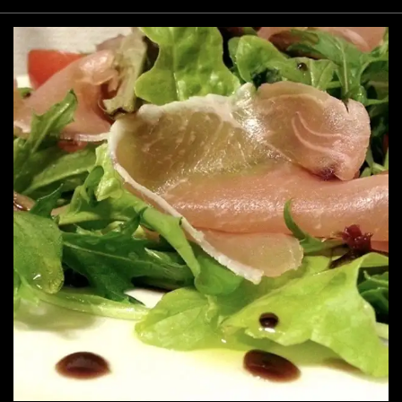
コース | 味の城 個室居酒屋
徳島県徳島市両国本町２-26-2
https://ajinoshiro-tks.owst.jp/courses
お店情報をコピー
閉じる