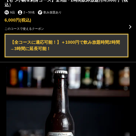
【もつ小鍋＆刺身コース】全9品・2時間飲み放題付/6,000円（税
込）
9品
2
～
50名
飲み放題あり
6,000円
(税込)
このコースで使えるクーポン
【全コースに適応可能！】＋1000円で飲み放題時間2時間
→3時間に延長可能！