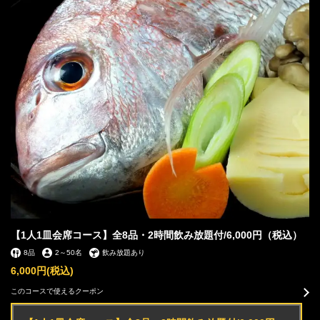
【1人1皿会席コース】全8品・2時間飲み放題付/6,000円（税込）
8品
2
～
50名
飲み放題あり
6,000円
(税込)
このコースで使えるクーポン